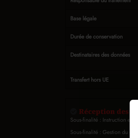
Responsable du traitement
Base légale
Durée de conservation
Destinataires des données
Transfert hors UE
Réception des de
Sous-finalité : Instruction e
Sous-finalité : Gestion du con