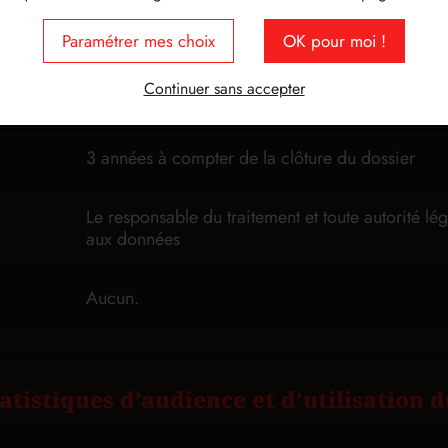
LE RESTAUREAU
Paramétrer mes choix
OK pour moi !
Continuer sans accepter
Art.6(1)c: Obligation légale
3 années à compter de la clôture du dossier
Le responsable du traitement et toute autorité l
aux données
Aucun.
tistiques d’audience et d’utilisation d