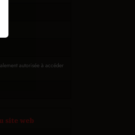
également autorisée à accéder
u site web