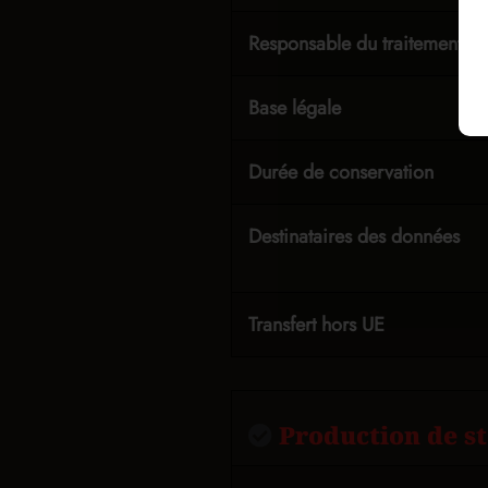
Responsable du traitement
Base légale
Durée de conservation
Destinataires des données
Transfert hors UE
Production de sta