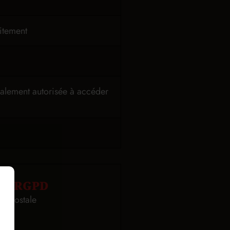
aitement
également autorisée à accéder
 au RGPD
ie postale