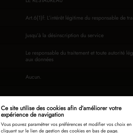
LE RESTAUREAU
Art.6(1)f: L’intérêt légitime du responsable de tr
Jusqu’à la désinscription du service
Le responsable du traitement et toute autorité l
aux données
Aucun.
mandes d'exercice des droits relatifs
Ce site utilise des cookies afin d’améliorer votre
expérience de navigation
t réponse aux demandes reçues par voie électronique et par vo
Vous pouvez paramétrer vos préférences et modifier vos choix en
tentieux
cliquant sur le lien de gestion des cookies en bas de page.